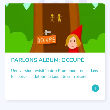
LITTÉRATURE JEUNESSE
,
PARLONS ALBUMS
PARLONS ALBUM: OCCUPÉ
Une version revisitée de « Promenons-nous dans
les bois » au détour de laquelle se croisent