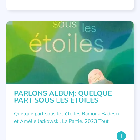
LITTÉRATURE JEUNESSE
,
PARLONS ALBUMS
PARLONS ALBUM: QUELQUE
PART SOUS LES ÉTOILES
Quelque part sous les étoiles Ramona Badescu
et Amélie Jackowski, La Partie, 2023 Tout