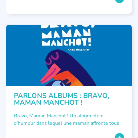
PARLONS ALBUMS
PARLONS ALBUMS : BRAVO,
MAMAN MANCHOT !
Bravo, Maman Manchot ! Un album plein
d’humour dans lequel une maman affronte tous