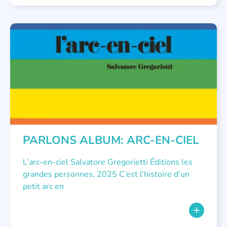
PARLONS ALBUMS
PARLONS ALBUM: ARC-EN-CIEL
L’arc-en-ciel Salvatore Gregorietti Éditions les
grandes personnes, 2025 C’est l’histoire d’un
petit arc en