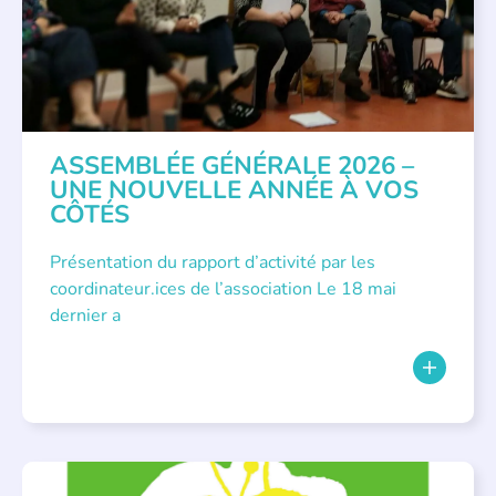
ASSEMBLÉE GÉNÉRALE 2026 –
UNE NOUVELLE ANNÉE À VOS
CÔTÉS
Présentation du rapport d’activité par les
coordinateur.ices de l’association Le 18 mai
dernier a
BIBLIOTHÈQUES
,
ÉVÉNEMENTS
,
LECTURE INDIVIDUALISÉE
,