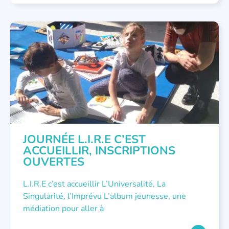
NON CLASSÉ
JOURNÉE L.I.R.E C’EST
ACCUEILLIR, INSCRIPTIONS
OUVERTES
L.I.R.E c’est accueillir L’Universalité, La
Singularité, l’Imprévu L’album jeunesse, une
médiation pour aller à