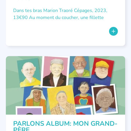
Dans tes bras Marion Traoré Cépages, 2023,
13€90 Au moment du coucher, une fillette
NON CLASSÉ
PARLONS ALBUM: MON GRAND-
PÈRE