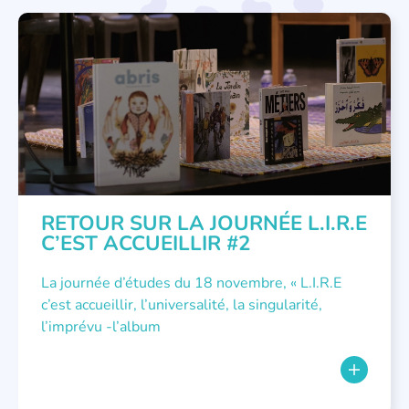
NON CLASSÉ
RETOUR SUR LA JOURNÉE L.I.R.E
C’EST ACCUEILLIR #2
La journée d’études du 18 novembre, « L.I.R.E
c’est accueillir, l’universalité, la singularité,
l’imprévu -l’album