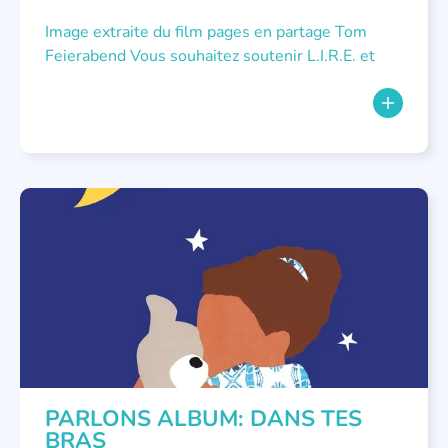
Image extraite du film pages en partage Tom
Feierabend Vous souhaitez soutenir L.I.R.E. et
NON CLASSÉ
,
PARLONS ALBUMS
PARLONS ALBUM: DANS TES
BRAS