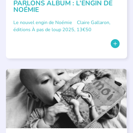
PARLONS ALBUM : L’ENGIN DE
NOÉMIE
Le nouvel engin de Noémie Claire Gallaron,
éditions À pas de loup 2025, 13€50
APPEL À SOUTIEN