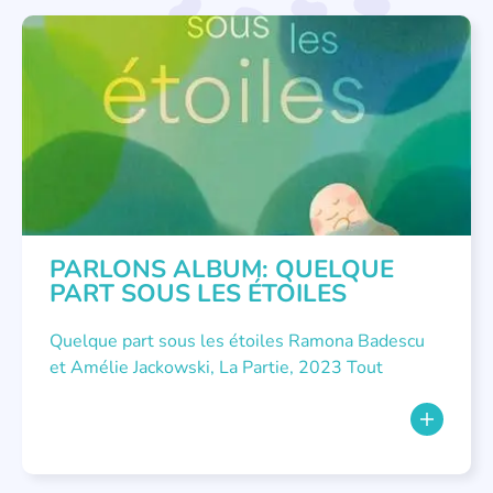
LITTÉRATURE JEUNESSE
,
PARLONS ALBUMS
PARLONS ALBUM: QUELQUE
PART SOUS LES ÉTOILES
Quelque part sous les étoiles Ramona Badescu
et Amélie Jackowski, La Partie, 2023 Tout