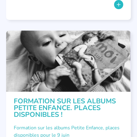
FORMATIONS
FORMATION SUR LES ALBUMS
PETITE ENFANCE. PLACES
DISPONIBLES !
Formation sur les albums Petite Enfance, places
disponibles pour le 9 juin