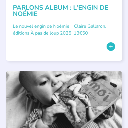
PARLONS ALBUM : L’ENGIN DE
NOÉMIE
Le nouvel engin de Noémie Claire Gallaron,
éditions À pas de loup 2025, 13€50
APPEL À SOUTIEN