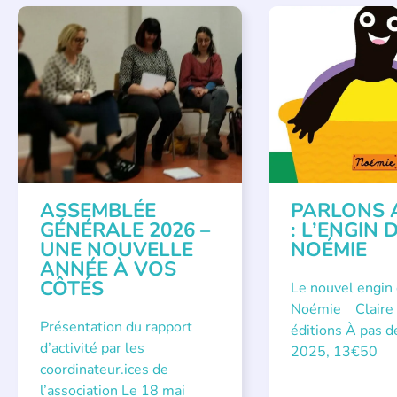
APPEL À SOUTIEN
,
PARLONS ALBUMS
VIE DE L'ASSOCIATION
ASSEMBLÉE
PARLONS 
GÉNÉRALE 2026 –
: L’ENGIN 
UNE NOUVELLE
NOÉMIE
ANNÉE À VOS
CÔTÉS
Le nouvel engin
Noémie Claire 
Présentation du rapport
éditions À pas d
d’activité par les
2025, 13€50
coordinateur.ices de
l’association Le 18 mai