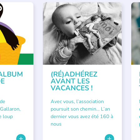
APPEL À SOUTIEN
R
ALBUM
(RÉ)ADHÉREZ
DE
AVANT LES
VACANCES !
 de
Avec vous, l’association
Gallaron,
poursuit son chemin… L’an
e loup
dernier vous avez été 160 à
nous