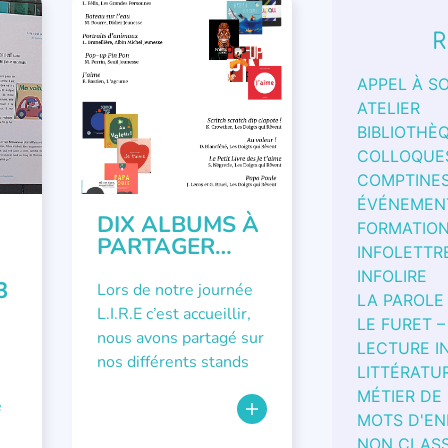
RES
,
COLLOQUES ET RENCONTRES
,
R
LITTÉRATURE JEUNESSE
APPEL À S
ATELIER
BIBLIOTHÈ
COLLOQUE
COMPTINE
ÉVÉNEMEN
DIX ALBUMS À
FORMATIO
PARTAGER…
INFOLETTR
INFOLIRE
3
Lors de notre journée
LA PAROLE
L.I.R.E c’est accueillir,
LE FURET –
nous avons partagé sur
LECTURE I
nos différents stands
LITTÉRATU
MÉTIER DE
e
MOTS D'EN
,
NON CLAS