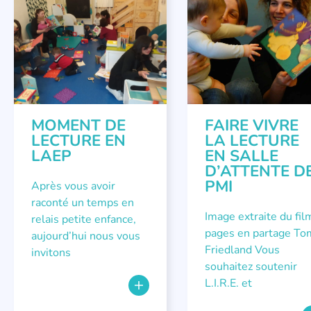
MÉTIER DE LECTEUR.TRICE
,
RÉCITS DE LECTURES À VOIX
HAUTE
MOMENT DE
FAIRE VIVRE
LECTURE EN
LA LECTURE
LAEP
EN SALLE
D’ATTENTE D
PMI
Après vous avoir
raconté un temps en
Image extraite du fil
relais petite enfance,
pages en partage To
aujourd’hui nous vous
Friedland Vous
invitons
souhaitez soutenir
L.I.R.E. et