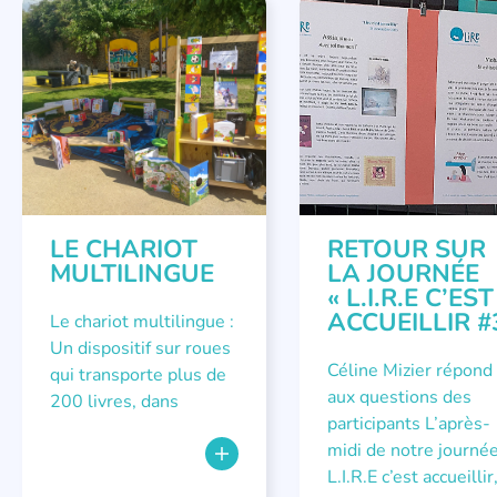
LECTURE INDIVIDUALISÉE
,
COLLOQUES ET RENCONT
MÉTIER DE LECTEUR.TRICE
ÉVÉNEMENTS
LE CHARIOT
RETOUR SUR
MULTILINGUE
LA JOURNÉE
« L.I.R.E C’EST
ACCUEILLIR #
Le chariot multilingue :
Un dispositif sur roues
Céline Mizier répond
qui transporte plus de
aux questions des
200 livres, dans
participants L’après-
midi de notre journé
L.I.R.E c’est accueillir