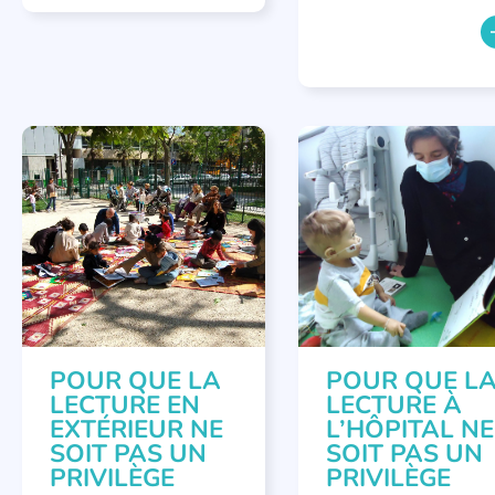
APPEL À SOUTIEN
,
APPEL À SOUTIEN
,
LITTÉRATURE JEUNESSE
,
LECTURE INDIVIDUALISÉE
RÉCITS DE LECTURES À VOIX
LITTÉRATURE JEUNESSE
HAUTE
POUR QUE LA
POUR QUE L
LECTURE EN
LECTURE À
EXTÉRIEUR NE
L’HÔPITAL NE
SOIT PAS UN
SOIT PAS UN
PRIVILÈGE
PRIVILÈGE