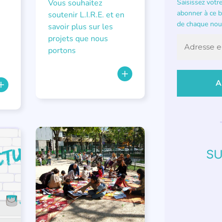
Vous souhaitez
Saisissez votr
abonner à ce bl
soutenir L.I.R.E. et en
de chaque nouv
n
savoir plus sur les
projets que nous
portons
RÉCITS DE LECTURES À VOIX
HAUTE
SU