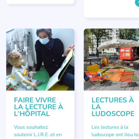
APPEL À SOUTIEN
LECTURE INDIVIDUALISÉE
FAIRE VIVRE
LECTURES À
LA LECTURE À
LA
L’HÔPITAL
LUDOSCOPE
Vous souhaitez
Les lectures à la
soutenir L.I.R.E. et en
ludoscope ont lieu t