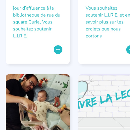
jour d’affluence à la
Vous souhaitez
bibliothèque de rue du
soutenir L.I.R.E. et e
square Curial Vous
savoir plus sur les
souhaitez soutenir
projets que nous
L.I.R.E.
portons
ATELIER
,
FORMATIONS
LECTURE INDIVIDUALISÉE