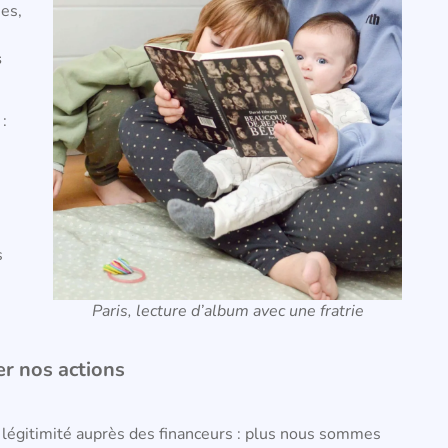
es,
s
:
s
n
.
Paris, lecture d’album avec une fratrie
r nos actions
e légitimité auprès des financeurs : plus nous sommes