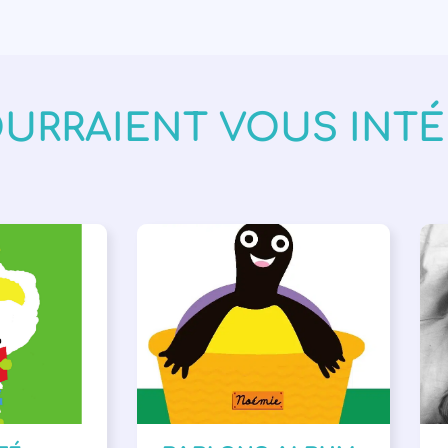
OURRAIENT VOUS INT
VÉNEMENTS
,
PARLONS ALBUMS
A
ISÉE
,
SSE