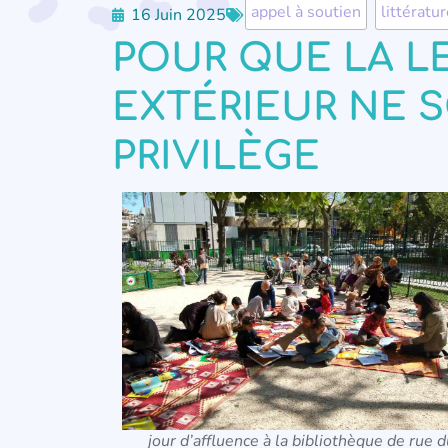
appel à soutien
,
littératu
16 Juin 2025
POUR QUE LA L
EXTÉRIEUR NE S
PRIVILÈGE
jour d’affluence à la bibliothèque de rue 