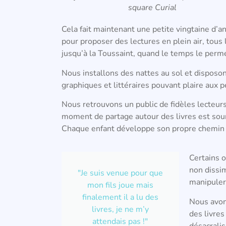
square Curial
Cela fait maintenant une petite vingtaine d’an
pour proposer des lectures en plein air, tou
jusqu’à la Toussaint, quand le temps le perm
Nous installons des nattes au sol et disposon
graphiques et littéraires pouvant plaire aux
Nous retrouvons un public de fidèles lecteur
moment de partage autour des livres est sour
Chaque enfant développe son propre chemin 
Certains o
non dissim
"Je suis venue pour que
manipuler 
mon fils joue mais
finalement il a lu des
Nous avon
livres, je ne m’y
des livres
attendais pas !"
désacralis