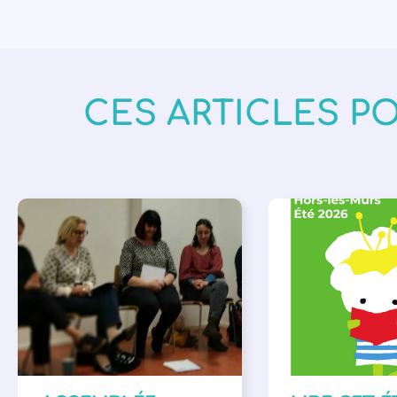
CES ARTICLES P
APPEL À SOUTIEN
,
BIBLIOTHÈQUES
,
É
VIE DE L'ASSOCIATION
LECTURE INDIVIDUAL
LITTÉRATURE JEUNE