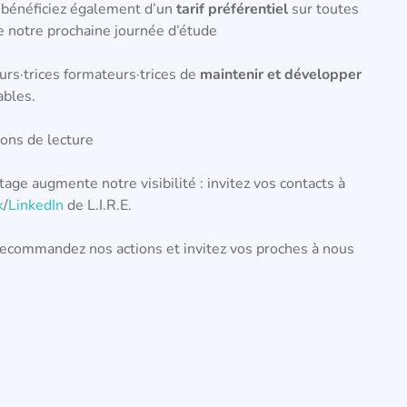
 bénéficiez également d’un
tarif préférentiel
sur toutes
de notre prochaine journée d’étude
rs·trices formateurs·trices de
maintenir et développer
ables.
ions de lecture
age augmente notre visibilité : invitez vos contacts à
k
/
LinkedIn
de L.I.R.E.
 recommandez nos actions et invitez vos proches à nous