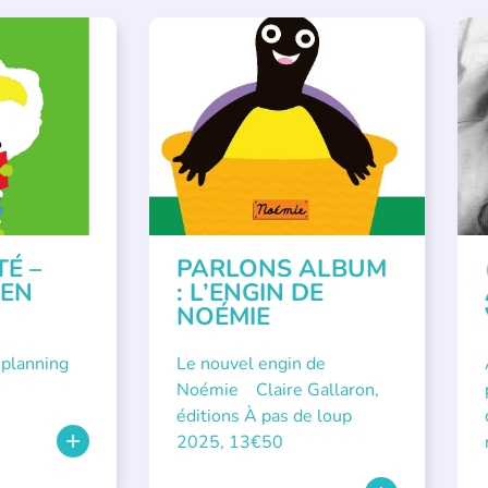
VÉNEMENTS
,
PARLONS ALBUMS
A
ISÉE
,
SSE
TÉ –
PARLONS ALBUM
 EN
: L’ENGIN DE
NOÉMIE
 planning
Le nouvel engin de
Noémie Claire Gallaron,
éditions À pas de loup
2025, 13€50