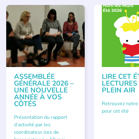
APPEL À SOUTIEN
,
BIBLIOTHÈQUES
,
É
VIE DE L'ASSOCIATION
LECTURE INDIVIDUAL
LITTÉRATURE JEUNE
ASSEMBLÉE
LIRE CET É
GÉNÉRALE 2026 –
LECTURES
UNE NOUVELLE
PLEIN AIR
ANNÉE À VOS
CÔTÉS
Retrouvez notre
pour cet été
Présentation du rapport
d’activité par les
coordinateur.ices de