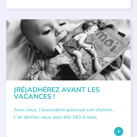
APPEL À SOUTIEN
(RÉ)ADHÉREZ AVANT LES
VACANCES !
Avec vous, l’association poursuit son chemin…
L’an dernier vous avez été 160 à nous