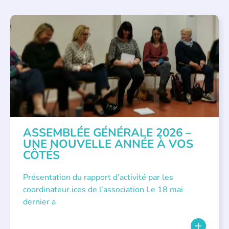
APPEL À SOUTIEN
,
VIE DE L'ASSOCIATION
ASSEMBLÉE GÉNÉRALE 2026 –
UNE NOUVELLE ANNÉE À VOS
CÔTÉS
Présentation du rapport d’activité par les
coordinateur.ices de l’association Le 18 mai
dernier a