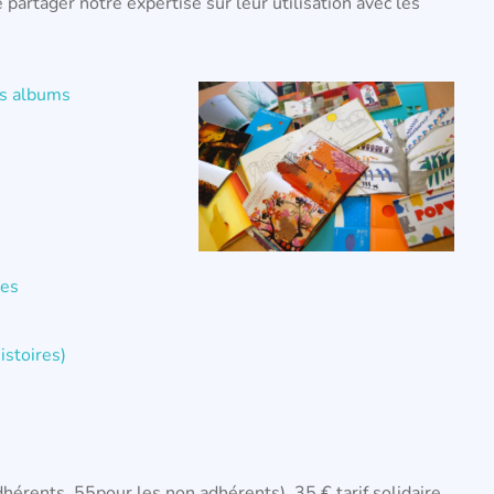
 partager notre expertise sur leur utilisation avec les
les albums
nes
istoires)
adhérents, 55pour les non adhérents), 35 € tarif solidaire