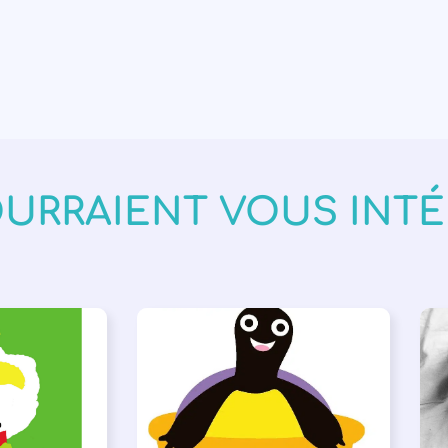
OURRAIENT VOUS INT
VÉNEMENTS
,
PARLONS ALBUMS
A
ISÉE
,
SSE