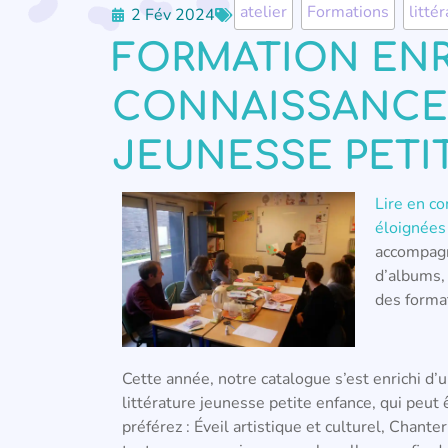
atelier
,
Formations
,
litté
2 Fév 2024
FORMATION ENR
CONNAISSANCES
JEUNESSE PETI
Lire en c
éloignées
accompag
d’albums,
des forma
Cette année, notre catalogue s’est enrichi d’
littérature jeunesse petite enfance, qui peut
préférez : Éveil artistique et culturel, Chante