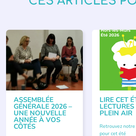
CES ARTICLES P
APPEL À SOUTIEN
,
BIBLIOTHÈQUES
,
É
VIE DE L'ASSOCIATION
LECTURE INDIVIDUAL
LITTÉRATURE JEUNE
ASSEMBLÉE
LIRE CET É
GÉNÉRALE 2026 –
LECTURES
UNE NOUVELLE
PLEIN AIR
ANNÉE À VOS
CÔTÉS
Retrouvez notre
pour cet été