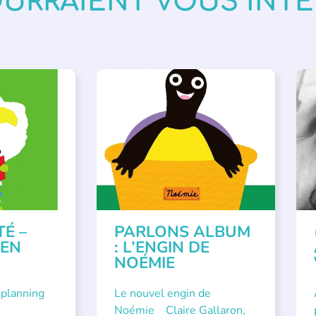
OURRAIENT VOUS INT
VÉNEMENTS
,
PARLONS ALBUMS
A
ISÉE
,
SSE
TÉ –
PARLONS ALBUM
 EN
: L’ENGIN DE
NOÉMIE
 planning
Le nouvel engin de
Noémie Claire Gallaron,