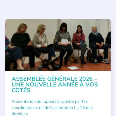
APPEL À SOUTIEN
,
VIE DE L'ASSOCIATION
ASSEMBLÉE GÉNÉRALE 2026 –
UNE NOUVELLE ANNÉE À VOS
CÔTÉS
Présentation du rapport d’activité par les
coordinateur.ices de l’association Le 18 mai
dernier a