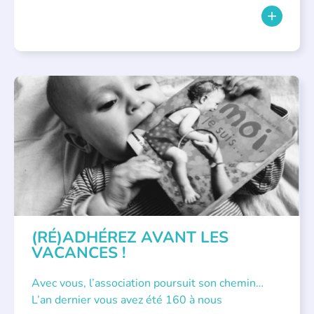
APPEL À SOUTIEN
(RÉ)ADHÉREZ AVANT LES
VACANCES !
Avec vous, l’association poursuit son chemin…
L’an dernier vous avez été 160 à nous