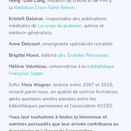
Hong -Dao Cung,
médecin de crèche et de PMI à
la
fondation Croix-Saint-Simon
.
Kristell Delarue
, responsable des publications
médicales de
La revue du praticien
, autrice et
médecin généraliste.
Anne Delcourt
, enseignante spécialisée retraitée.
Brigitte Morel
, éditrice
des Grandes Personnes.
Hélène Valotteau
, conservatrice à la
médiathèque
Françoise Sagan
.
Enfin,
Maia Wagner
, lectrice entre 2007 et 2016,
revient parmi nous, en qualité de lectrice formatrice,
après quelques années passées entre les
bibliothèques parisiennes et l’association ACCES.
N
ous leur souhaitons à toutes la bienvenue et
sommes persuadés que leur arrivée contribuera au
dynamisme et à l’essor de l’association.