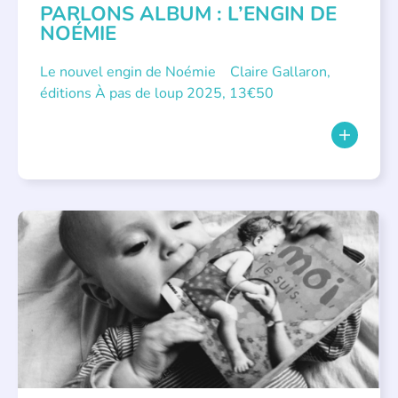
PARLONS ALBUM : L’ENGIN DE
NOÉMIE
Le nouvel engin de Noémie Claire Gallaron,
éditions À pas de loup 2025, 13€50
APPEL À SOUTIEN