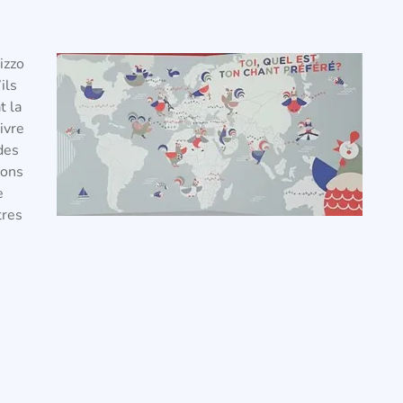
izzo
ils
t la
ivre
des
sons
e
tres