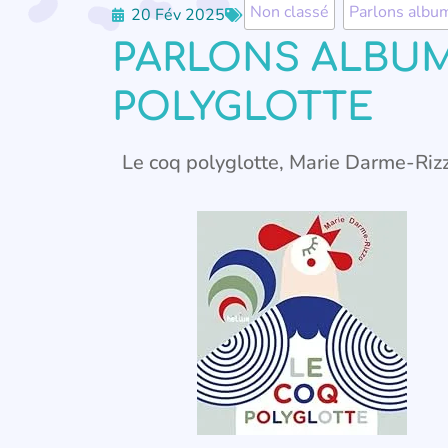
Non classé
,
Parlons albu
20 Fév 2025
PARLONS ALBUM
POLYGLOTTE
Le coq polyglotte, Marie Darme-Riz