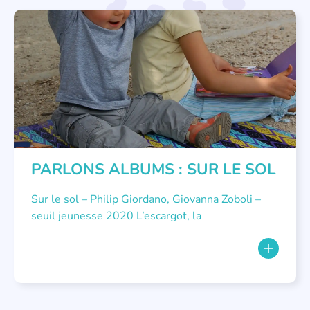
LITTÉRATURE JEUNESSE
,
PARLONS ALBUMS
PARLONS ALBUMS : SUR LE SOL
Sur le sol – Philip Giordano, Giovanna Zoboli –
seuil jeunesse 2020 L’escargot, la