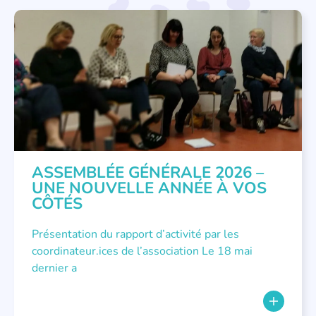
APPEL À SOUTIEN
,
VIE DE L'ASSOCIATION
ASSEMBLÉE GÉNÉRALE 2026 –
UNE NOUVELLE ANNÉE À VOS
CÔTÉS
Présentation du rapport d’activité par les
coordinateur.ices de l’association Le 18 mai
dernier a