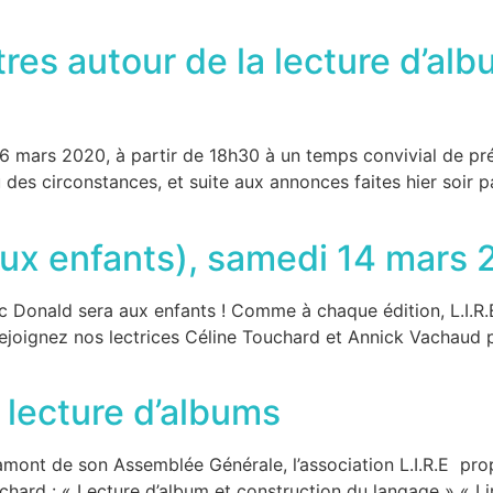
res autour de la lecture d’alb
16 mars 2020, à partir de 18h30 à un temps convivial de pr
des circonstances, et suite aux annonces faites hier soir p
aux enfants), samedi 14 mars
 Donald sera aux enfants ! Comme à chaque édition, L.I.R.E
 Rejoignez nos lectrices Céline Touchard et Annick Vachau
 lecture d’albums
 amont de son Assemblée Générale, l’association L.I.R.E pr
hard : « Lecture d’album et construction du langage » « Li