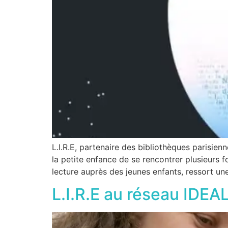
L.I.R.E, partenaire des bibliothèques parisienn
la petite enfance de se rencontrer plusieurs f
lecture auprès des jeunes enfants, ressort une
L.I.R.E au réseau IDE