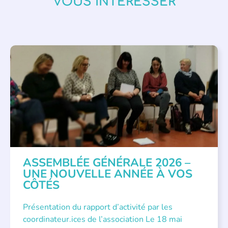
VOUS INTÉRESSER
APPEL À SOUTIEN
,
VIE DE L'ASSOCIATION
ASSEMBLÉE GÉNÉRALE 2026 –
UNE NOUVELLE ANNÉE À VOS
CÔTÉS
Présentation du rapport d’activité par les
coordinateur.ices de l’association Le 18 mai