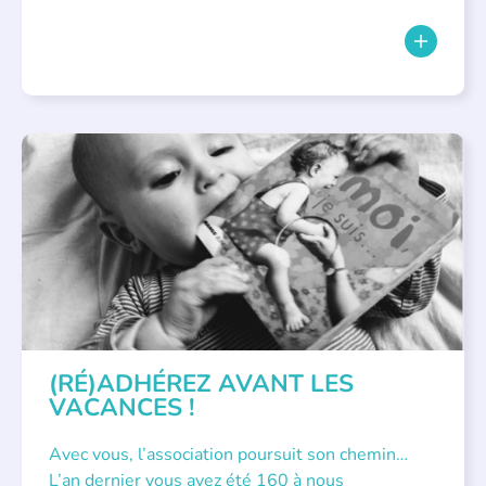
APPEL À SOUTIEN
(RÉ)ADHÉREZ AVANT LES
VACANCES !
Avec vous, l’association poursuit son chemin…
L’an dernier vous avez été 160 à nous