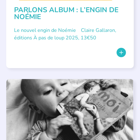
PARLONS ALBUM : L’ENGIN DE
NOÉMIE
Le nouvel engin de Noémie Claire Gallaron,
éditions À pas de loup 2025, 13€50
APPEL À SOUTIEN