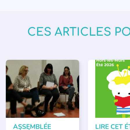
CES ARTICLES P
APPEL À SOUTIEN
,
BIBLIOTHÈQUES
,
É
VIE DE L'ASSOCIATION
LECTURE INDIVIDUAL
LITTÉRATURE JEUNE
ASSEMBLÉE
LIRE CET É