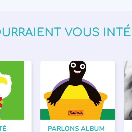
OURRAIENT VOUS INT
VÉNEMENTS
,
PARLONS ALBUMS
A
ISÉE
,
SSE
TÉ –
PARLONS ALBUM