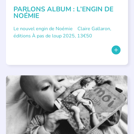
PARLONS ALBUM : L’ENGIN DE
NOÉMIE
Le nouvel engin de Noémie Claire Gallaron,
éditions À pas de loup 2025, 13€50
APPEL À SOUTIEN