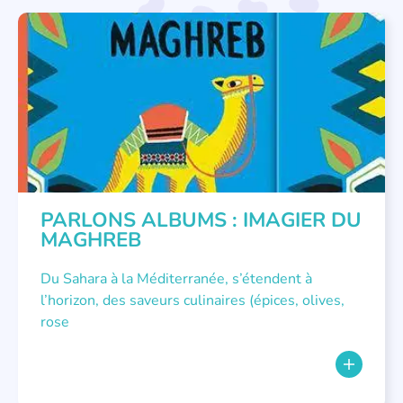
PARLONS ALBUMS
PARLONS ALBUMS : IMAGIER DU
MAGHREB
Du Sahara à la Méditerranée, s’étendent à
l’horizon, des saveurs culinaires (épices, olives,
rose