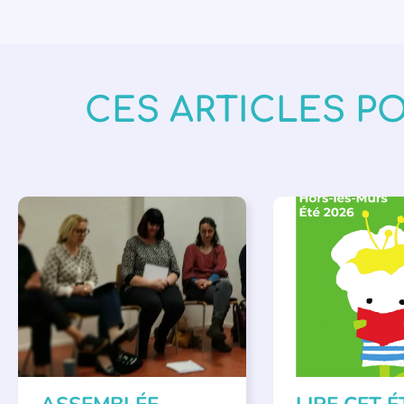
CES ARTICLES P
APPEL À SOUTIEN
,
BIBLIOTHÈQUES
,
É
VIE DE L'ASSOCIATION
LECTURE INDIVIDUAL
LITTÉRATURE JEUNE