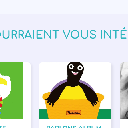
OURRAIENT VOUS INT
VÉNEMENTS
,
PARLONS ALBUMS
A
ISÉE
,
SSE