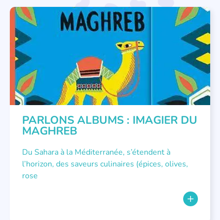
PARLONS ALBUMS
PARLONS ALBUMS : IMAGIER DU
MAGHREB
Du Sahara à la Méditerranée, s’étendent à
l’horizon, des saveurs culinaires (épices, olives,
rose