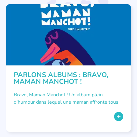
PARLONS ALBUMS
PARLONS ALBUMS : BRAVO,
MAMAN MANCHOT !
Bravo, Maman Manchot ! Un album plein
d’humour dans lequel une maman affronte tous