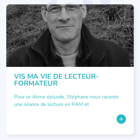
MÉTIER DE LECTEUR.TRICE
VIS MA VIE DE LECTEUR-
FORMATEUR
Pour ce 4ème épisode, Stéphane nous raconte
une séance de lecture en RAM et