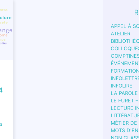
RES
,
R
APPEL À S
ATELIER
BIBLIOTHÈ
COLLOQUE
COMPTINE
ÉVÉNEMEN
FORMATIO
INFOLETTR
INFOLIRE
4
LA PAROLE
LE FURET –
O
LECTURE I
LITTÉRATU
MÉTIER DE
us
MOTS D'EN
NON CLAS