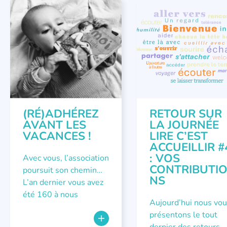
APPEL À SOUTIEN
COLLOQUES ET RENCONT
ÉVÉNEMENTS
(RÉ)ADHÉREZ
RETOUR SUR
AVANT LES
LA JOURNÉE
VACANCES !
LIRE C’EST
ACCUEILLIR #
: VOS
Avec vous, l’association
CONTRIBUTI
poursuit son chemin…
NS
L’an dernier vous avez
été 160 à nous
Aujourd’hui nous vo
présentons le tout