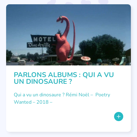
PARLONS ALBUMS
PARLONS ALBUMS : QUI A VU
UN DINOSAURE ?
Qui a vu un dinosaure ? Rémi Noël – Poetry
Wanted – 2018 –