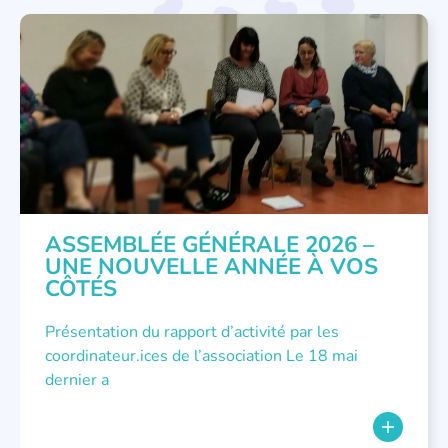
APPEL À SOUTIEN
,
VIE DE L'ASSOCIATION
ASSEMBLÉE GÉNÉRALE 2026 –
UNE NOUVELLE ANNÉE À VOS
CÔTÉS
Présentation du rapport d’activité par les
coordinateur.ices de l’association Le 18 mai
dernier a