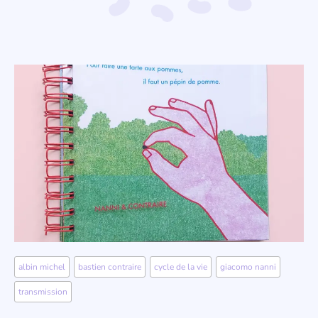
albin michel
,
bastien contraire
,
cycle de la vie
,
giacomo nanni
,
transmission