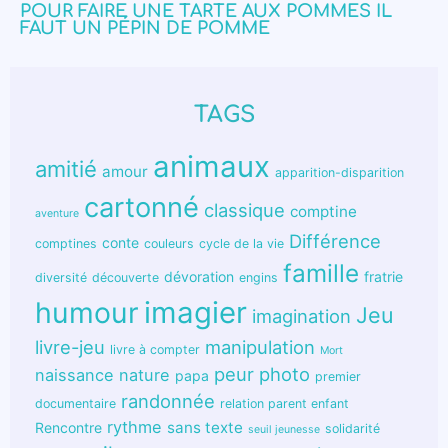
POUR FAIRE UNE TARTE AUX POMMES IL
FAUT UN PÉPIN DE POMME
TAGS
animaux
amitié
amour
apparition-disparition
cartonné
classique
comptine
aventure
Différence
conte
comptines
couleurs
cycle de la vie
famille
dévoration
fratrie
diversité
découverte
engins
humour
imagier
Jeu
imagination
livre-jeu
manipulation
livre à compter
Mort
peur
photo
naissance
nature
papa
premier
randonnée
documentaire
relation parent enfant
rythme
sans texte
Rencontre
solidarité
seuil jeunesse