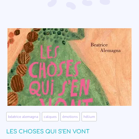
béatrice alemagna
,
calques
,
émotions
,
hélium
LES CHOSES QUI S’EN VONT