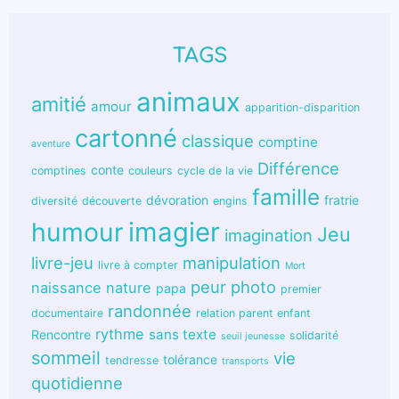
TAGS
animaux
amitié
amour
apparition-disparition
cartonné
classique
comptine
aventure
Différence
conte
comptines
couleurs
cycle de la vie
famille
dévoration
fratrie
diversité
découverte
engins
humour
imagier
Jeu
imagination
livre-jeu
manipulation
livre à compter
Mort
peur
photo
naissance
nature
papa
premier
randonnée
documentaire
relation parent enfant
rythme
sans texte
Rencontre
solidarité
seuil jeunesse
sommeil
vie
tolérance
tendresse
transports
quotidienne