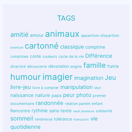
TAGS
animaux
amitié
amour
apparition-disparition
cartonné
classique
comptine
aventure
Différence
conte
comptines
couleurs
cycle de la vie
famille
dévoration
fratrie
diversité
découverte
engins
humour
imagier
Jeu
imagination
livre-jeu
manipulation
livre à compter
Mort
peur
photo
naissance
nature
papa
premier
randonnée
documentaire
relation parent enfant
rythme
sans texte
Rencontre
solidarité
seuil jeunesse
sommeil
vie
tolérance
tendresse
transports
quotidienne