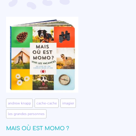
andrew knapp
,
cache-cache
,
imagier
,
les grandes personnes
MAIS OÙ EST MOMO ?