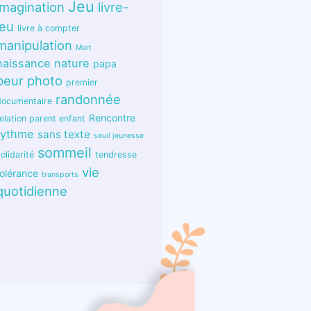
Jeu
imagination
livre-
jeu
livre à compter
manipulation
Mort
naissance
nature
papa
peur
photo
premier
randonnée
documentaire
Rencontre
elation parent enfant
rythme
sans texte
seuil jeunesse
sommeil
olidarité
tendresse
vie
tolérance
transports
quotidienne