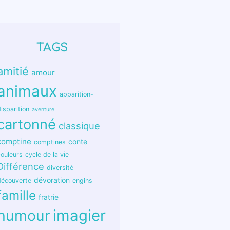
TAGS
amitié
amour
animaux
apparition-
isparition
aventure
cartonné
classique
comptine
conte
comptines
couleurs
cycle de la vie
Différence
diversité
dévoration
découverte
engins
famille
fratrie
humour
imagier