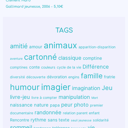
Clément Hurd
Gallimard jeunesse, 2006 - 5,10€
TAGS
animaux
amitié
amour
apparition-disparition
cartonné
classique
comptine
aventure
Différence
conte
comptines
couleurs
cycle de la vie
famille
dévoration
fratrie
diversité
découverte
engins
humour
imagier
Jeu
imagination
livre-jeu
manipulation
livre à compter
Mort
peur
photo
naissance
nature
papa
premier
randonnée
documentaire
relation parent enfant
rythme
sans texte
Rencontre
solidarité
seuil jeunesse
sommeil
vie
tolérance