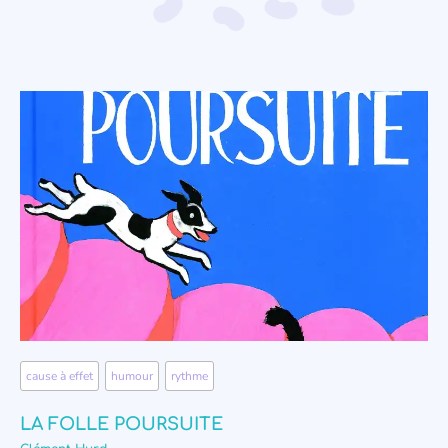
cause à effet
,
humour
,
rythme
LA FOLLE POURSUITE