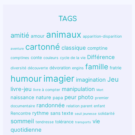
TAGS
animaux
amitié
amour
apparition-disparition
cartonné
classique
comptine
aventure
Différence
conte
comptines
couleurs
cycle de la vie
famille
dévoration
fratrie
diversité
découverte
engins
humour
imagier
Jeu
imagination
livre-jeu
manipulation
livre à compter
Mort
peur
photo
naissance
nature
papa
premier
randonnée
documentaire
relation parent enfant
rythme
sans texte
Rencontre
solidarité
seuil jeunesse
sommeil
vie
tolérance
tendresse
transports
quotidienne