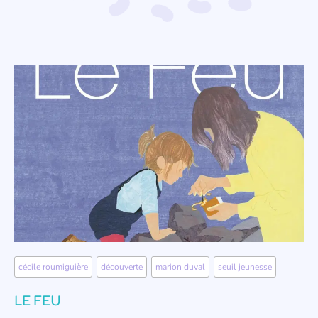
cécile roumiguière
,
découverte
,
marion duval
,
seuil jeunesse
LE FEU