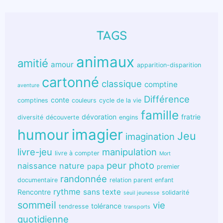
TAGS
animaux
amitié
amour
apparition-disparition
cartonné
classique
comptine
aventure
Différence
conte
comptines
couleurs
cycle de la vie
famille
dévoration
fratrie
diversité
découverte
engins
humour
imagier
Jeu
imagination
livre-jeu
manipulation
livre à compter
Mort
peur
photo
naissance
nature
papa
premier
randonnée
documentaire
relation parent enfant
rythme
sans texte
Rencontre
solidarité
seuil jeunesse
sommeil
vie
tolérance
tendresse
transports
quotidienne