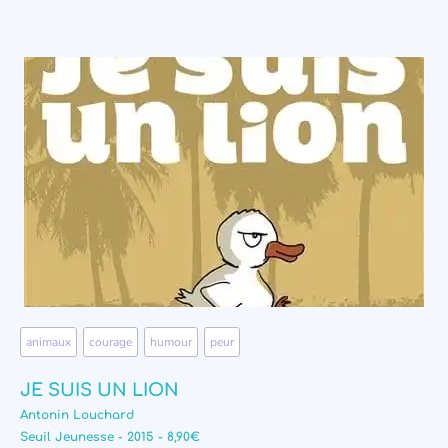
animaux
,
courage
,
humour
,
peur
JE SUIS UN LION
Antonin Louchard
Seuil Jeunesse - 2015 - 8,90€