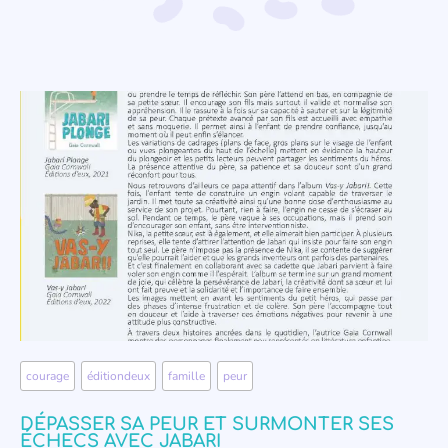
courage
,
éditiondeux
,
famille
,
peur
DÉPASSER SA PEUR ET SURMONTER SES
ÉCHECS AVEC JABARI