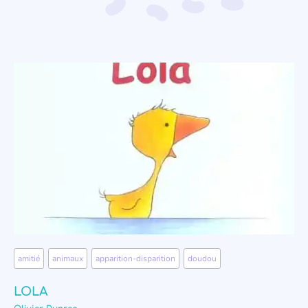
amitié
,
animaux
,
apparition-disparition
,
doudou
LOLA