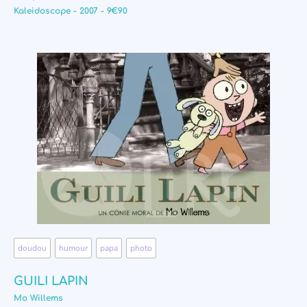
Kaleidoscope - 2007 - 9€90
doudou
,
humour
,
papa
,
photo
GUILI LAPIN
Mo Willems