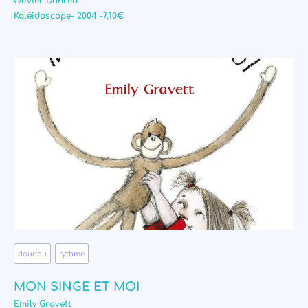
Olivier Dunrea
Kaléidoscope- 2004 -7,10€
doudou
,
rythme
MON SINGE ET MOI
Emily Gravett