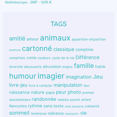
Kaléidoscope - 2007 - 12,90 €
TAGS
animaux
amitié
amour
apparition-disparition
cartonné
classique
comptine
aventure
Différence
conte
comptines
couleurs
cycle de la vie
famille
dévoration
fratrie
diversité
découverte
engins
humour
imagier
Jeu
imagination
livre-jeu
manipulation
livre à compter
Mort
peur
photo
naissance
nature
papa
premier
randonnée
documentaire
relation parent enfant
rythme
sans texte
Rencontre
solidarité
seuil jeunesse
sommeil
vie
tolérance
tendresse
transports