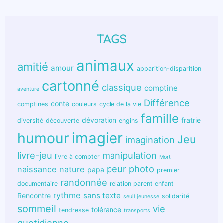
TAGS
animaux
amitié
amour
apparition-disparition
cartonné
classique
comptine
aventure
Différence
conte
comptines
couleurs
cycle de la vie
famille
dévoration
fratrie
diversité
découverte
engins
humour
imagier
Jeu
imagination
livre-jeu
manipulation
livre à compter
Mort
peur
photo
naissance
nature
papa
premier
randonnée
documentaire
relation parent enfant
rythme
sans texte
Rencontre
solidarité
seuil jeunesse
sommeil
vie
tolérance
tendresse
transports
quotidienne