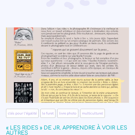
clés pour l'égalité
,
le furet
,
livre photo
,
multiculturel
« LES RIDES » DE JR. APPRENDRE À VOIR LES
AUTRES