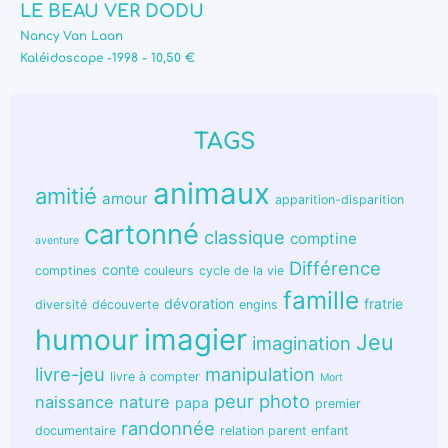
LE BEAU VER DODU
Nancy Van Laan
Kaléidoscope -1998 - 10,50 €
TAGS
animaux
amitié
amour
apparition-disparition
cartonné
classique
comptine
aventure
Différence
conte
comptines
couleurs
cycle de la vie
famille
dévoration
fratrie
diversité
découverte
engins
humour
imagier
Jeu
imagination
livre-jeu
manipulation
livre à compter
Mort
peur
photo
naissance
nature
papa
premier
randonnée
documentaire
relation parent enfant