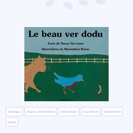
animaux
,
chaine alimentaire
,
dévoration
,
nourriture
,
randonnée
,
repas