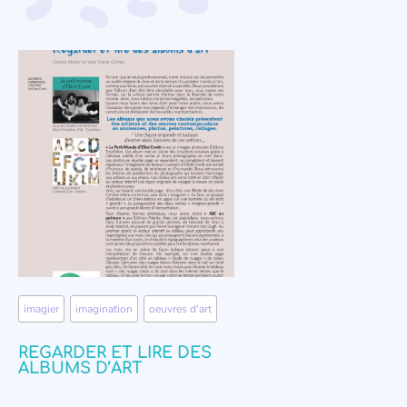
imagier
,
imagination
,
oeuvres d'art
REGARDER ET LIRE DES
ALBUMS D’ART