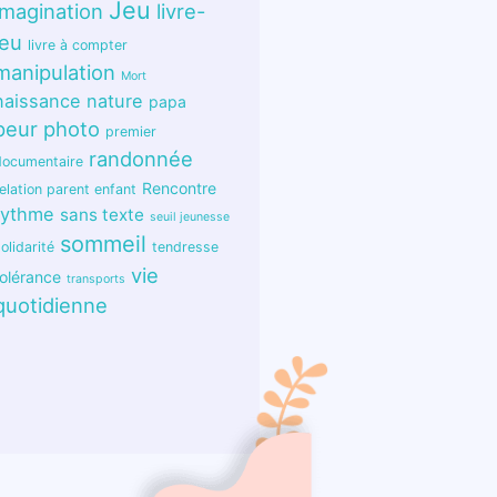
Jeu
imagination
livre-
jeu
livre à compter
manipulation
Mort
naissance
nature
papa
peur
photo
premier
randonnée
documentaire
Rencontre
elation parent enfant
rythme
sans texte
seuil jeunesse
sommeil
olidarité
tendresse
vie
tolérance
transports
quotidienne