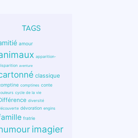
TAGS
amitié
amour
animaux
apparition-
isparition
aventure
cartonné
classique
comptine
conte
comptines
couleurs
cycle de la vie
Différence
diversité
dévoration
découverte
engins
famille
fratrie
humour
imagier