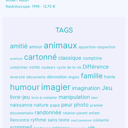
Robert Kalan
Kaléidoscope- 1998 - 12,70 €
TAGS
animaux
amitié
amour
apparition-disparition
cartonné
classique
comptine
aventure
Différence
conte
comptines
couleurs
cycle de la vie
famille
dévoration
fratrie
diversité
découverte
engins
humour
imagier
Jeu
imagination
livre-jeu
manipulation
livre à compter
Mort
peur
photo
naissance
nature
papa
premier
randonnée
documentaire
relation parent enfant
rythme
sans texte
Rencontre
solidarité
seuil jeunesse
sommeil
vie
tolérance