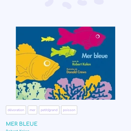
dévoration
,
mer
,
petit/grand
,
poisson
MER BLEUE