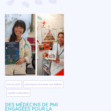
lire en pmi
,
pourquoi lire avec les bébés
,
santé culturelle
DES MÉDECINS DE PMI
ENGAGÉES POUR LA