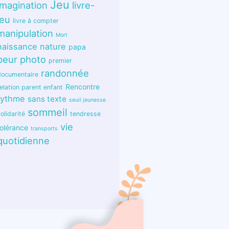
Jeu
imagination
livre-
jeu
livre à compter
manipulation
Mort
naissance
nature
papa
peur
photo
premier
randonnée
documentaire
Rencontre
elation parent enfant
rythme
sans texte
seuil jeunesse
sommeil
olidarité
tendresse
vie
tolérance
transports
quotidienne