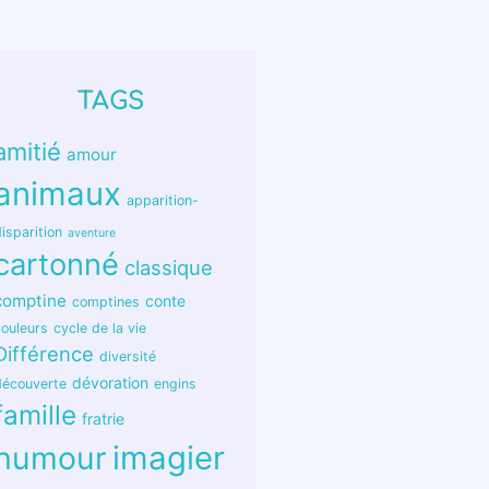
TAGS
amitié
amour
animaux
apparition-
isparition
aventure
cartonné
classique
comptine
conte
comptines
couleurs
cycle de la vie
Différence
diversité
dévoration
découverte
engins
famille
fratrie
humour
imagier