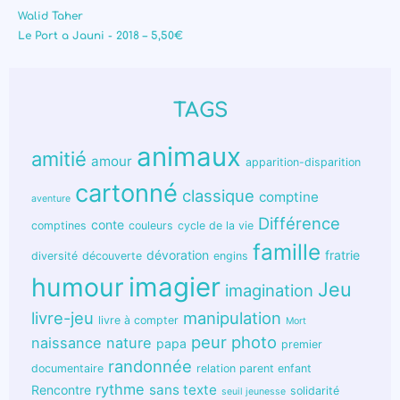
Walid Taher
Le Port a Jauni - 2018 – 5,50€
TAGS
animaux
amitié
amour
apparition-disparition
cartonné
classique
comptine
aventure
Différence
conte
comptines
couleurs
cycle de la vie
famille
dévoration
fratrie
diversité
découverte
engins
humour
imagier
Jeu
imagination
livre-jeu
manipulation
livre à compter
Mort
peur
photo
naissance
nature
papa
premier
randonnée
documentaire
relation parent enfant
rythme
sans texte
Rencontre
solidarité
seuil jeunesse