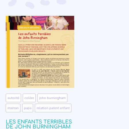
autorité
,
colère
,
john burningham
,
maman
,
papa
,
relation parent enfant
LES ENFANTS TERRIBLES
DE JOHN BURNINGHAM