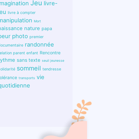
Jeu
imagination
livre-
jeu
livre à compter
manipulation
Mort
naissance
nature
papa
peur
photo
premier
randonnée
documentaire
Rencontre
elation parent enfant
rythme
sans texte
seuil jeunesse
sommeil
olidarité
tendresse
vie
tolérance
transports
quotidienne