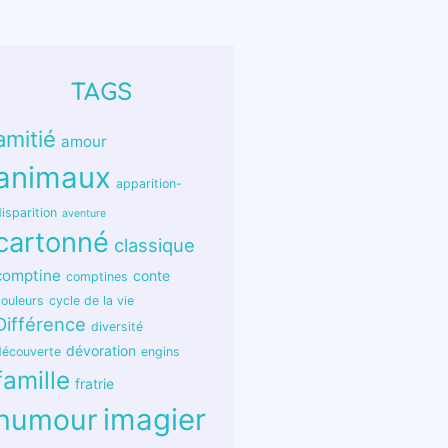
TAGS
amitié
amour
animaux
apparition-
isparition
aventure
cartonné
classique
comptine
conte
comptines
couleurs
cycle de la vie
Différence
diversité
dévoration
découverte
engins
famille
fratrie
humour
imagier