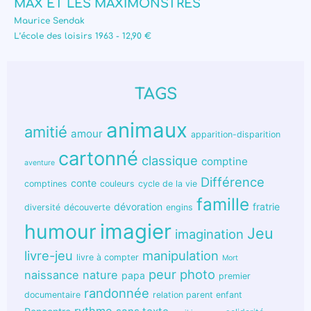
MAX ET LES MAXIMONSTRES
Maurice Sendak
L’école des loisirs 1963 - 12,90 €
TAGS
animaux
amitié
amour
apparition-disparition
cartonné
classique
comptine
aventure
Différence
conte
comptines
couleurs
cycle de la vie
famille
dévoration
fratrie
diversité
découverte
engins
humour
imagier
Jeu
imagination
livre-jeu
manipulation
livre à compter
Mort
peur
photo
naissance
nature
papa
premier
randonnée
documentaire
relation parent enfant