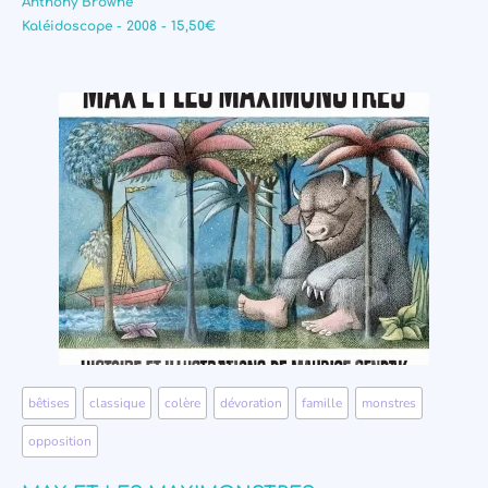
Anthony Browne
Kaléidoscope - 2008 - 15,50€
bêtises
,
classique
,
colère
,
dévoration
,
famille
,
monstres
,
opposition