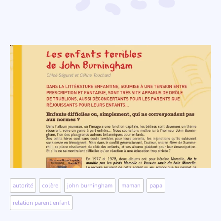
autorité
,
colère
,
john burningham
,
maman
,
papa
,
relation parent enfant