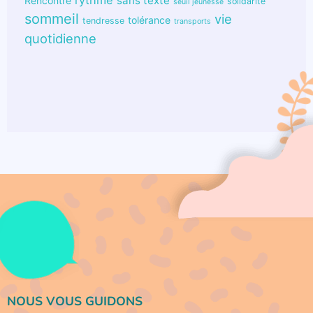
rythme
sans texte
Rencontre
solidarité
seuil jeunesse
sommeil
vie
tolérance
tendresse
transports
quotidienne
NOUS VOUS GUIDONS