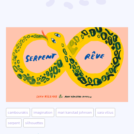
cambourakis
,
imagination
,
mari kanstad johnsen
,
sara vilius
,
serpent
,
silhouettes