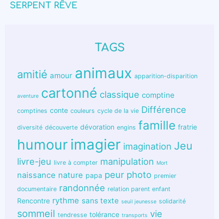
SERPENT RÊVE
TAGS
animaux
amitié
amour
apparition-disparition
cartonné
classique
comptine
aventure
Différence
conte
comptines
couleurs
cycle de la vie
famille
dévoration
fratrie
diversité
découverte
engins
humour
imagier
Jeu
imagination
livre-jeu
manipulation
livre à compter
Mort
peur
photo
naissance
nature
papa
premier
randonnée
documentaire
relation parent enfant
rythme
sans texte
Rencontre
solidarité
seuil jeunesse
sommeil
vie
tolérance
tendresse
transports